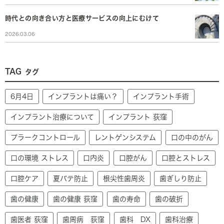
時代との向き合い方と医療サービスの向上にむけて
2026.03.06
TAG
タグ
6月4日
インプラントは痛い？
インプラント手術
インプラント治療について
インプラント 荻窪
プラークコントロール
レントゲンシステム
口の中のがん
口の環境 ストレス
口内炎
口腔がん
口腔とストレス
口腔ケア
夏バテ防止
根尖性歯周炎
歯ぎしり防止
歯の健康
歯の健康 荻窪
歯の寿命
歯の破折
歯医者 荻窪
歯周病 荻窪
歯科 DX
歯科治療