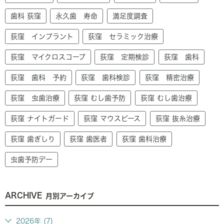
歯科 荻窪
永久歯 寿命
満足度調査
荻窪 インプラント
荻窪 セラミック治療
荻窪 マイクロスコープ
荻窪 定期検診
荻窪 歯科
荻窪 歯科 予約
荻窪 歯科検診
荻窪 精密治療
荻窪 虫歯治療
荻窪 むし歯予防
荻窪 むし歯治療
荻窪 ナイトガード
荻窪 マウスピース
荻窪 抜糸治療
荻窪 歯ぎしり
荻窪 歯医者
荻窪 歯科治療
虫歯予防デー
ARCHIVE
月別アーカイブ
2026年 (7)