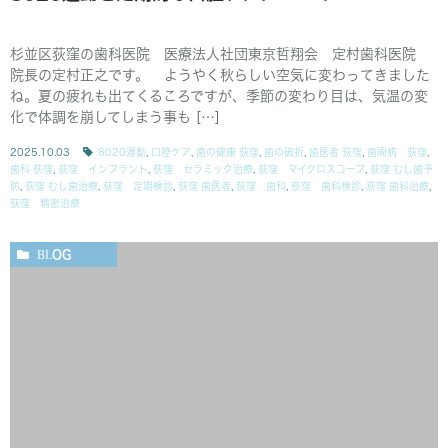
杉並区荻窪の歯科医院 医療法人社団東京哲翔会 定村歯科医院
院長の定村正之です。 ようやく秋らしい空気に変わってきました
ね。夏の疲れも出てくるころですが、季節の変わり目は、気温の変
化で体調を崩してしまう事も […]
2025.10.03
8020運動
,
口腔ケア
,
歯の健康 荻窪
,
歯の破折
,
歯医者 荻窪
,
歯周病 荻窪
,
歯科 荻窪
,
荻窪 インプラント
,
荻窪 セラミック治療
,
荻窪 マイクロスコープ
,
荻窪 むし歯予
防
,
荻窪 むし歯治療
,
荻窪 定期検診
,
荻窪 歯医者
,
荻窪 歯科
,
荻窪 歯科検診
,
荻窪 歯科治療
,
荻窪 精密治療
BLOG