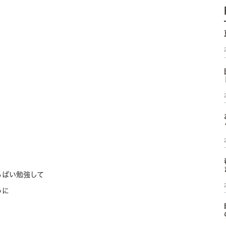
っぱい勉強して
うに