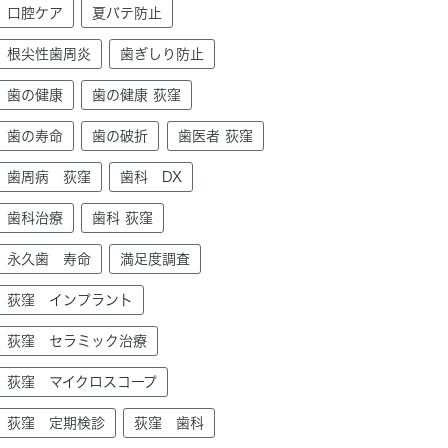
口腔ケア
夏バテ防止
根尖性歯周炎
歯ぎしり防止
歯の健康
歯の健康 荻窪
歯の寿命
歯の破折
歯医者 荻窪
歯周病 荻窪
歯科 DX
歯科治療
歯科 荻窪
永久歯 寿命
満足度調査
荻窪 インプラント
荻窪 セラミック治療
荻窪 マイクロスコープ
荻窪 定期検診
荻窪 歯科