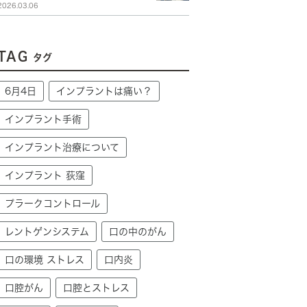
2026.03.06
TAG
タグ
6月4日
インプラントは痛い？
インプラント手術
インプラント治療について
インプラント 荻窪
プラークコントロール
レントゲンシステム
口の中のがん
口の環境 ストレス
口内炎
口腔がん
口腔とストレス