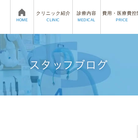
クリニック紹介
診療内容
費用・医療費控
CLINIC
MEDICAL
PRICE
HOME
スタッフブログ
ログ
村歯科医院の3つの魅力
予防治療
審美治療
院長紹介
矯正歯科
スタッ
イン
求人情報
プライバシーポリシー