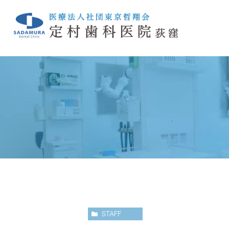
クリニック紹介TOP
一般歯科
院長ブログ
小児歯科
スタッフブ
定
診療の流れ
訪問歯科診療
院内紹介
STAFF