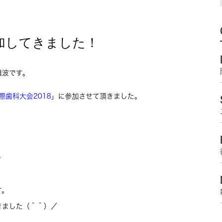
参加してきました！
難波です。
際歯科大会2018
」に参加させて頂きました。
で
す。
きました（＾＾）／