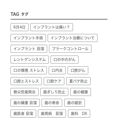
TAG
タグ
6月4日
インプラントは痛い？
インプラント手術
インプラント治療について
インプラント 荻窪
プラークコントロール
レントゲンシステム
口の中のがん
口の環境 ストレス
口内炎
口腔がん
口腔とストレス
口腔ケア
夏バテ防止
根尖性歯周炎
歯ぎしり防止
歯の健康
歯の健康 荻窪
歯の寿命
歯の破折
歯医者 荻窪
歯周病 荻窪
歯科 DX