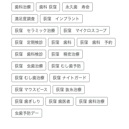
歯科治療
歯科 荻窪
永久歯 寿命
満足度調査
荻窪 インプラント
荻窪 セラミック治療
荻窪 マイクロスコープ
荻窪 定期検診
荻窪 歯科
荻窪 歯科 予約
荻窪 歯科検診
荻窪 精密治療
荻窪 虫歯治療
荻窪 むし歯予防
荻窪 むし歯治療
荻窪 ナイトガード
荻窪 マウスピース
荻窪 抜糸治療
荻窪 歯ぎしり
荻窪 歯医者
荻窪 歯科治療
虫歯予防デー