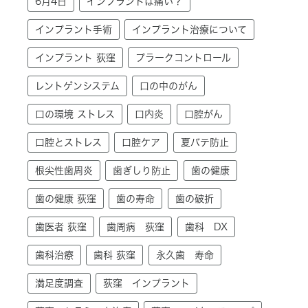
6月4日
インプラントは痛い？
インプラント手術
インプラント治療について
インプラント 荻窪
プラークコントロール
レントゲンシステム
口の中のがん
口の環境 ストレス
口内炎
口腔がん
口腔とストレス
口腔ケア
夏バテ防止
根尖性歯周炎
歯ぎしり防止
歯の健康
歯の健康 荻窪
歯の寿命
歯の破折
歯医者 荻窪
歯周病 荻窪
歯科 DX
歯科治療
歯科 荻窪
永久歯 寿命
満足度調査
荻窪 インプラント