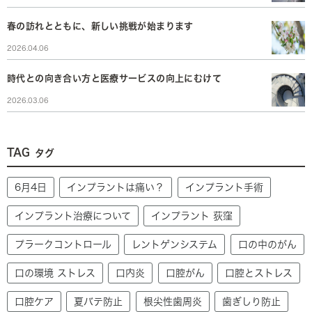
春の訪れとともに、新しい挑戦が始まります
2026.04.06
時代との向き合い方と医療サービスの向上にむけて
2026.03.06
TAG
タグ
6月4日
インプラントは痛い？
インプラント手術
インプラント治療について
インプラント 荻窪
プラークコントロール
レントゲンシステム
口の中のがん
口の環境 ストレス
口内炎
口腔がん
口腔とストレス
口腔ケア
夏バテ防止
根尖性歯周炎
歯ぎしり防止