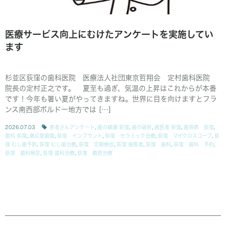
医療サービス向上にむけたアンケートを実施してい
ます
杉並区荻窪の歯科医院 医療法人社団東京哲翔会 定村歯科医院
院長の定村正之です。 夏至も過ぎ、気温の上昇はこれからが本番
です！今年も暑い夏がやってきますね。世界に目を向けますとフラ
ンス南西部ボルドー地方では […]
2026.07.03
患者さんアンケート
,
歯の健康 荻窪
,
歯の破折
,
歯医者 荻窪
,
歯周病 荻窪
,
歯科 荻窪
,
満足度調査
,
荻窪 インプラント
,
荻窪 セラミック治療
,
荻窪 マイクロスコープ
,
荻
窪 むし歯予防
,
荻窪 むし歯治療
,
荻窪 定期検診
,
荻窪 歯医者
,
荻窪 歯科
,
荻窪 歯科 予約
,
荻窪 歯科検診
,
荻窪 歯科治療
,
荻窪 精密治療