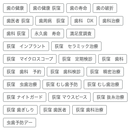
歯の健康
歯の健康 荻窪
歯の寿命
歯の破折
歯医者 荻窪
歯周病 荻窪
歯科 DX
歯科治療
歯科 荻窪
永久歯 寿命
満足度調査
荻窪 インプラント
荻窪 セラミック治療
荻窪 マイクロスコープ
荻窪 定期検診
荻窪 歯科
荻窪 歯科 予約
荻窪 歯科検診
荻窪 精密治療
荻窪 虫歯治療
荻窪 むし歯予防
荻窪 むし歯治療
荻窪 ナイトガード
荻窪 マウスピース
荻窪 抜糸治療
荻窪 歯ぎしり
荻窪 歯医者
荻窪 歯科治療
虫歯予防デー