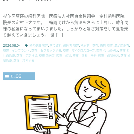
杉並区荻窪の歯科医院 医療法人社団東京哲翔会 定村歯科医院
院長の定村正之です。 梅雨明けから気温もさらに上昇し、昨年同
様の猛暑になってまいりました。しっかりと暑さ対策をして夏を乗
り越えていきましょう。 世 […]
2026.08.04
歯の健康 荻窪
,
歯の破折
,
歯医者 荻窪
,
歯周病 荻窪
,
歯科 荻窪
,
満足度調査
,
荻窪 インプラント
,
荻窪 セラミック治療
,
荻窪 マイクロスコープ
,
荻窪 むし歯予防
,
荻窪 む
し歯治療
,
荻窪 定期検診
,
荻窪 歯医者
,
荻窪 歯科
,
荻窪 歯科 予約
,
荻窪 歯科検診
,
荻窪 歯
科治療
,
荻窪 精密治療
BLOG