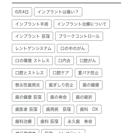
6月4日
インプラントは痛い？
インプラント手術
インプラント治療について
インプラント 荻窪
プラークコントロール
レントゲンシステム
口の中のがん
口の環境 ストレス
口内炎
口腔がん
口腔とストレス
口腔ケア
夏バテ防止
根尖性歯周炎
歯ぎしり防止
歯の健康
歯の健康 荻窪
歯の寿命
歯の破折
歯医者 荻窪
歯周病 荻窪
歯科 DX
歯科治療
歯科 荻窪
永久歯 寿命