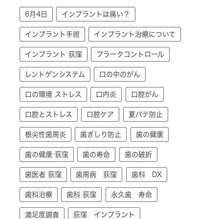
6月4日
インプラントは痛い？
インプラント手術
インプラント治療について
インプラント 荻窪
プラークコントロール
レントゲンシステム
口の中のがん
口の環境 ストレス
口内炎
口腔がん
口腔とストレス
口腔ケア
夏バテ防止
根尖性歯周炎
歯ぎしり防止
歯の健康
歯の健康 荻窪
歯の寿命
歯の破折
歯医者 荻窪
歯周病 荻窪
歯科 DX
歯科治療
歯科 荻窪
永久歯 寿命
満足度調査
荻窪 インプラント