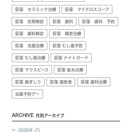
荻窪 セラミック治療
荻窪 マイクロスコープ
荻窪 定期検診
荻窪 歯科
荻窪 歯科 予約
荻窪 歯科検診
荻窪 精密治療
荻窪 虫歯治療
荻窪 むし歯予防
荻窪 むし歯治療
荻窪 ナイトガード
荻窪 マウスピース
荻窪 抜糸治療
荻窪 歯ぎしり
荻窪 歯医者
荻窪 歯科治療
虫歯予防デー
ARCHIVE
月別アーカイブ
2026年 (7)