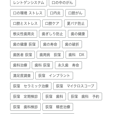
レントゲンシステム
口の中のがん
口の環境 ストレス
口内炎
口腔がん
口腔とストレス
口腔ケア
夏バテ防止
根尖性歯周炎
歯ぎしり防止
歯の健康
歯の健康 荻窪
歯の寿命
歯の破折
歯医者 荻窪
歯周病 荻窪
歯科 DX
歯科治療
歯科 荻窪
永久歯 寿命
満足度調査
荻窪 インプラント
荻窪 セラミック治療
荻窪 マイクロスコープ
荻窪 定期検診
荻窪 歯科
荻窪 歯科 予約
荻窪 歯科検診
荻窪 精密治療