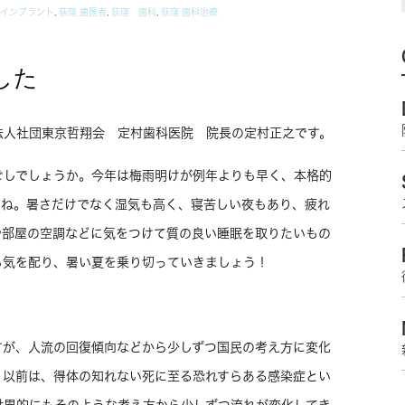
インプラント
,
荻窪 歯医者
,
荻窪 歯科
,
荻窪 歯科治療
した
法人社団東京哲翔会 定村歯科医院 院長の定村正之です。
ごしでしょうか。今年は梅雨明けが例年よりも早く、本格的
たね。暑さだけでなく湿気も高く、寝苦しい夜もあり、疲れ
や部屋の空調などに気をつけて質の良い睡眠を取りたいもの
も気を配り、暑い夏を乗り切っていきましょう！
すが、人流の回復傾向などから少しずつ国民の考え方に変化
。以前は、得体の知れない死に至る恐れすらある感染症とい