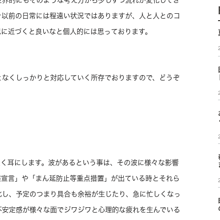
世界的にもそのような考え方から少しずつ流れが変化してき
ナ以前の日常には程遠い状況ではありますが、人と人とのコ
況に近づくと良いなと個人的には思っております。
となくしっかりと対応していく所存でおりますので、どうぞ
良く耳にします。波があるという事は、その波に様々な影響
態宣言」や「まん延防止等重点措置」が出ている時とそれら
化し、予定のつまり具合も余裕が生じたり、急に忙しくなっ
不安定感が様々な面でジワジワと心理的な疲れを生んでいる