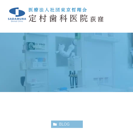
クリニック紹介TOP
一般歯科
院長ブログ
小児歯科
スタッフブ
定
診療の流れ
訪問歯科診療
院内紹介
BLOG