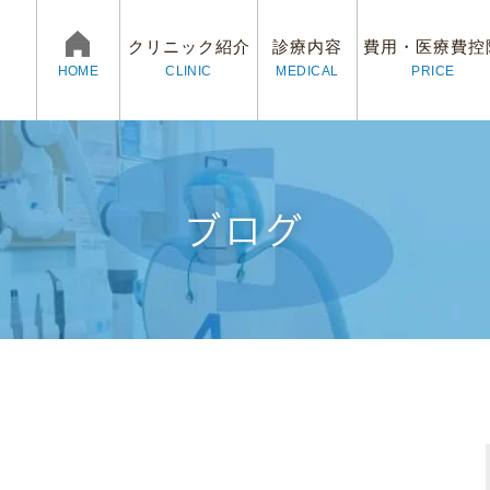
クリニック紹介
診療内容
費用・医療費控
CLINIC
MEDICAL
PRICE
HOME
ブログ
ログ
村歯科医院の3つの魅力
予防治療
審美治療
院長紹介
矯正歯科
スタッ
イン
求人情報
プライバシーポリシー