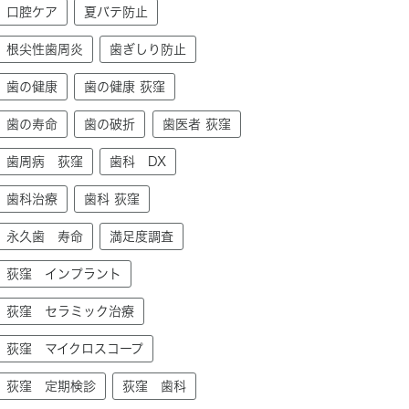
口腔ケア
夏バテ防止
根尖性歯周炎
歯ぎしり防止
歯の健康
歯の健康 荻窪
歯の寿命
歯の破折
歯医者 荻窪
歯周病 荻窪
歯科 DX
歯科治療
歯科 荻窪
永久歯 寿命
満足度調査
荻窪 インプラント
荻窪 セラミック治療
荻窪 マイクロスコープ
荻窪 定期検診
荻窪 歯科