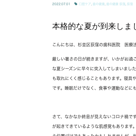
2022.07.01
口腔ケア
,
歯の健康
,
歯の健康 荻窪
,
荻窪 
本格的な夏が到来しま
こんにちは、杉並区荻窪の歯科医院 医療
厳しい暑さの日が続きますが、いかがお過
な夏シーズンに早々に突入してしまいまし
も取れにくく感じることもあります。寝具
です。睡眠だけでなく、食事や運動などに
さて、なかなか終息が見えないコロナ禍で
が起きてきているような肌感覚もあります