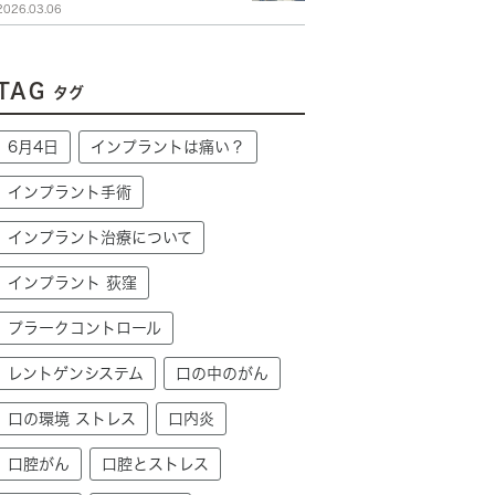
2026.03.06
TAG
タグ
6月4日
インプラントは痛い？
インプラント手術
インプラント治療について
インプラント 荻窪
プラークコントロール
レントゲンシステム
口の中のがん
口の環境 ストレス
口内炎
口腔がん
口腔とストレス