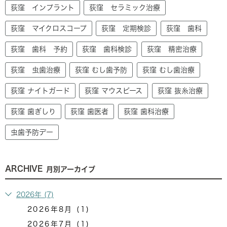
荻窪 インプラント
荻窪 セラミック治療
荻窪 マイクロスコープ
荻窪 定期検診
荻窪 歯科
荻窪 歯科 予約
荻窪 歯科検診
荻窪 精密治療
荻窪 虫歯治療
荻窪 むし歯予防
荻窪 むし歯治療
荻窪 ナイトガード
荻窪 マウスピース
荻窪 抜糸治療
荻窪 歯ぎしり
荻窪 歯医者
荻窪 歯科治療
虫歯予防デー
ARCHIVE
月別アーカイブ
2026年 (7)
2026年8月 (1)
2026年7月 (1)