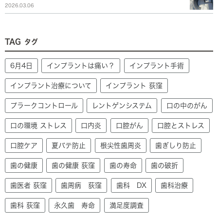
2026.03.06
TAG
タグ
6月4日
インプラントは痛い？
インプラント手術
インプラント治療について
インプラント 荻窪
プラークコントロール
レントゲンシステム
口の中のがん
口の環境 ストレス
口内炎
口腔がん
口腔とストレス
口腔ケア
夏バテ防止
根尖性歯周炎
歯ぎしり防止
歯の健康
歯の健康 荻窪
歯の寿命
歯の破折
歯医者 荻窪
歯周病 荻窪
歯科 DX
歯科治療
歯科 荻窪
永久歯 寿命
満足度調査