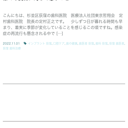
こんにちは、杉並区荻窪の歯科医院 医療法人社団東京哲翔会 定
村歯科医院 院長の定村正之です。 少しずつ日が暮れる時間も早
まり、着実に季節が変化していることを感じるこの頃ですね。感染
症の再流行も懸念される中で […]
2022.11.01
インプラント 荻窪
,
口腔ケア
,
歯の健康
,
歯医者 荻窪
,
歯科 荻窪
,
荻窪 歯医者
,
荻窪 歯科治療