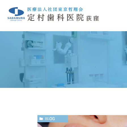
クリニック紹介TOP
一般歯科
院長ブログ
小児歯科
スタッフブ
定
診療の流れ
訪問歯科診療
院内紹介
BLOG