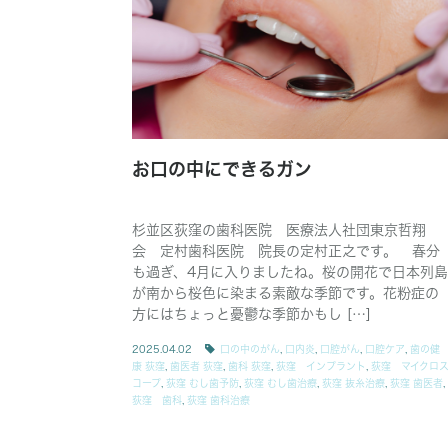
お口の中にできるガン
杉並区荻窪の歯科医院 医療法人社団東京哲翔
会 定村歯科医院 院長の定村正之です。 春分
も過ぎ、4月に入りましたね。桜の開花で日本列島
が南から桜色に染まる素敵な季節です。花粉症の
方にはちょっと憂鬱な季節かもし […]
2025.04.02
口の中のがん
,
口内炎
,
口腔がん
,
口腔ケア
,
歯の健
康 荻窪
,
歯医者 荻窪
,
歯科 荻窪
,
荻窪 インプラント
,
荻窪 マイクロ
コープ
,
荻窪 むし歯予防
,
荻窪 むし歯治療
,
荻窪 抜糸治療
,
荻窪 歯医者
,
荻窪 歯科
,
荻窪 歯科治療