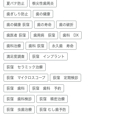
夏バテ防止
根尖性歯周炎
歯ぎしり防止
歯の健康
歯の健康 荻窪
歯の寿命
歯の破折
歯医者 荻窪
歯周病 荻窪
歯科 DX
歯科治療
歯科 荻窪
永久歯 寿命
満足度調査
荻窪 インプラント
荻窪 セラミック治療
荻窪 マイクロスコープ
荻窪 定期検診
荻窪 歯科
荻窪 歯科 予約
荻窪 歯科検診
荻窪 精密治療
荻窪 虫歯治療
荻窪 むし歯予防