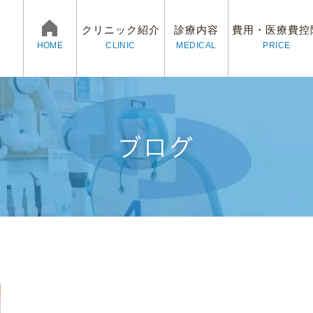
クリニック紹介
診療内容
費用・医療費控
CLINIC
MEDICAL
PRICE
HOME
ブログ
ログ
村歯科医院の3つの魅力
予防治療
審美治療
院長紹介
矯正歯科
スタッ
イン
求人情報
プライバシーポリシー