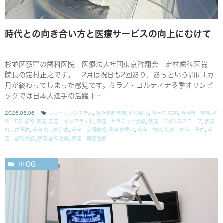
時代との向き合い方と医療サービスの向上にむけて
杉並区荻窪の歯科医院 医療法人社団東京哲翔会 定村歯科医院
院長の定村正之です。 2月は祝日も2回あり、あっという間に1カ
月が終わってしまった感覚です。ミラノ・コルティナ冬季オリンピ
ックでは日本人選手の活躍 […]
2026.03.06
レントゲンシステム
,
歯の健康 荻窪
,
歯の破折
,
歯医者 荻窪
,
歯周病 荻窪
,
歯
科 DX
,
歯科 荻窪
,
荻窪 インプラント
,
荻窪 セラミック治療
,
荻窪 マイクロスコープ
,
荻窪
むし歯予防
,
荻窪 むし歯治療
,
荻窪 定期検診
,
荻窪 歯医者
,
荻窪 歯科
,
荻窪 歯科 予約
,
荻
窪 歯科検診
,
荻窪 歯科治療
,
荻窪 精密治療
BLOG