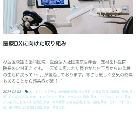
医療DXに向けた取り組み
杉並区荻窪の歯科医院 医療法人社団東京哲翔会 定村歯科医院
院長の定村正之です。 天候に恵まれた穏やかなお正月からの普段
の生活に戻って1ヶ月が経過しております。寒さも厳しく空気の乾燥
もあることから感染症が流 […]
2026.02.03
レントゲンシステム
,
歯の健康 荻窪
,
歯の破折
,
歯医者 荻窪
,
歯周病 荻窪
,
歯
科 DX
,
歯科 荻窪
,
荻窪 インプラント
,
荻窪 セラミック治療
,
荻窪 マイクロスコープ
,
荻窪
むし歯予防
,
荻窪 むし歯治療
,
荻窪 定期検診
,
荻窪 歯医者
,
荻窪 歯科
,
荻窪 歯科 予約
,
荻
窪 歯科検診
,
荻窪 歯科治療
,
荻窪 精密治療