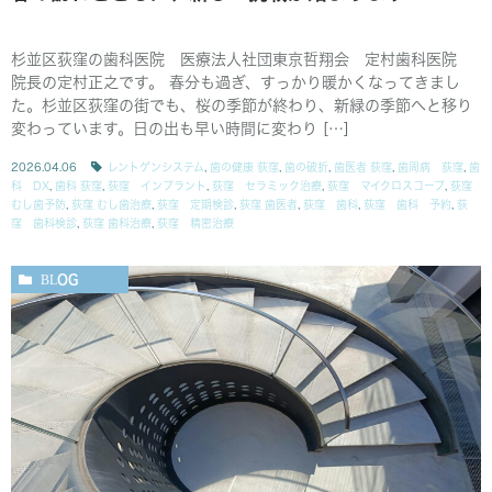
杉並区荻窪の歯科医院 医療法人社団東京哲翔会 定村歯科医院
院長の定村正之です。 春分も過ぎ、すっかり暖かくなってきまし
た。杉並区荻窪の街でも、桜の季節が終わり、新緑の季節へと移り
変わっています。日の出も早い時間に変わり […]
2026.04.06
レントゲンシステム
,
歯の健康 荻窪
,
歯の破折
,
歯医者 荻窪
,
歯周病 荻窪
,
歯
科 DX
,
歯科 荻窪
,
荻窪 インプラント
,
荻窪 セラミック治療
,
荻窪 マイクロスコープ
,
荻窪
むし歯予防
,
荻窪 むし歯治療
,
荻窪 定期検診
,
荻窪 歯医者
,
荻窪 歯科
,
荻窪 歯科 予約
,
荻
窪 歯科検診
,
荻窪 歯科治療
,
荻窪 精密治療
BLOG