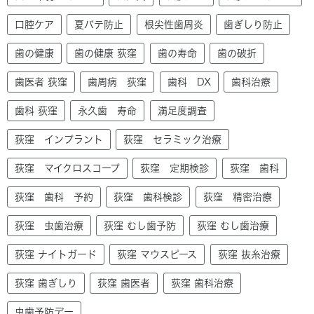
口腔ケア
夏バテ防止
根尖性歯周炎
歯ぎしり防止
歯の健康
歯の健康 荻窪
歯の寿命
歯の破折
歯医者 荻窪
歯周病 荻窪
歯科 DX
歯科治療
歯科 荻窪
永久歯 寿命
満足度調査
荻窪 インプラント
荻窪 セラミック治療
荻窪 マイクロスコープ
荻窪 定期検診
荻窪 歯科
荻窪 歯科 予約
荻窪 歯科検診
荻窪 精密治療
荻窪 虫歯治療
荻窪 むし歯予防
荻窪 むし歯治療
荻窪 ナイトガード
荻窪 マウスピース
荻窪 抜糸治療
荻窪 歯ぎしり
荻窪 歯医者
荻窪 歯科治療
虫歯予防デー