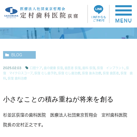
ブログ
BLOG
2025.02.03
口腔ケア
,
歯の健康 荻窪
,
歯医者 荻窪
,
歯科 荻窪
,
荻窪 インプラント
,
荻
窪 マイクロスコープ
,
荻窪 むし歯予防
,
荻窪 むし歯治療
,
荻窪 抜糸治療
,
荻窪 歯医者
,
荻窪 歯
科
,
荻窪 歯科治療
小さなことの積み重ねが将来を創る
杉並区荻窪の歯科医院 医療法人社団東京哲翔会 定村歯科医院
院長の定村正之です。