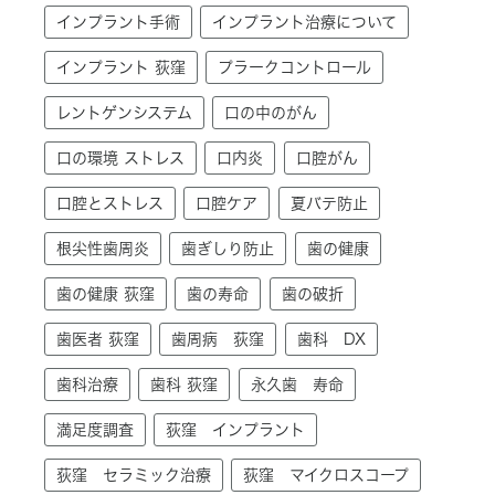
インプラント手術
インプラント治療について
インプラント 荻窪
プラークコントロール
レントゲンシステム
口の中のがん
口の環境 ストレス
口内炎
口腔がん
口腔とストレス
口腔ケア
夏バテ防止
根尖性歯周炎
歯ぎしり防止
歯の健康
歯の健康 荻窪
歯の寿命
歯の破折
歯医者 荻窪
歯周病 荻窪
歯科 DX
歯科治療
歯科 荻窪
永久歯 寿命
満足度調査
荻窪 インプラント
荻窪 セラミック治療
荻窪 マイクロスコープ