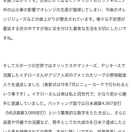
を願うばかりです。日本だけではなくアメリカでもカリフォルニア
州の山火事の影響でオレンジの生産が激減してしまい、今後のオレ
ンジジュースなどの値上がりが懸念されています。様々な不安感が
蔓延する世の中ですが地に足を付けた着実な生活を大切にしたいで
すね。
そしてスポーツの世界ではオリックスやマリナーズ、ヤンキースで
活躍したイチローさんがアジア人初のアメリカ大リーグの野球殿堂
入りを達成しました（表彰式は今年7月にニューヨークで行われると
いう事です）。イチローさんは実は私と同世代で、かなり前から勝
手に意識していました。バッティング面では日米通算4,367安打
（MLB通算3,089安打）という驚異的な数字をたたき出し、さらに
盗塁や守備での活躍など、野手としての大成功を日米で達成したと
いう事を評価されての受賞、本当に嬉しいですね。世界最高レベル