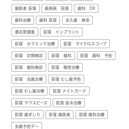
歯医者 荻窪
歯周病 荻窪
歯科 DX
歯科治療
歯科 荻窪
永久歯 寿命
満足度調査
荻窪 インプラント
荻窪 セラミック治療
荻窪 マイクロスコープ
荻窪 定期検診
荻窪 歯科
荻窪 歯科 予約
荻窪 歯科検診
荻窪 精密治療
荻窪 虫歯治療
荻窪 むし歯予防
荻窪 むし歯治療
荻窪 ナイトガード
荻窪 マウスピース
荻窪 抜糸治療
荻窪 歯ぎしり
荻窪 歯医者
荻窪 歯科治療
虫歯予防デー