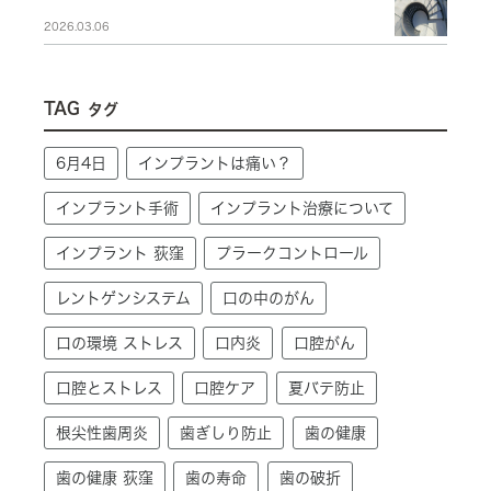
2026.03.06
TAG
タグ
6月4日
インプラントは痛い？
インプラント手術
インプラント治療について
インプラント 荻窪
プラークコントロール
レントゲンシステム
口の中のがん
口の環境 ストレス
口内炎
口腔がん
口腔とストレス
口腔ケア
夏バテ防止
根尖性歯周炎
歯ぎしり防止
歯の健康
歯の健康 荻窪
歯の寿命
歯の破折