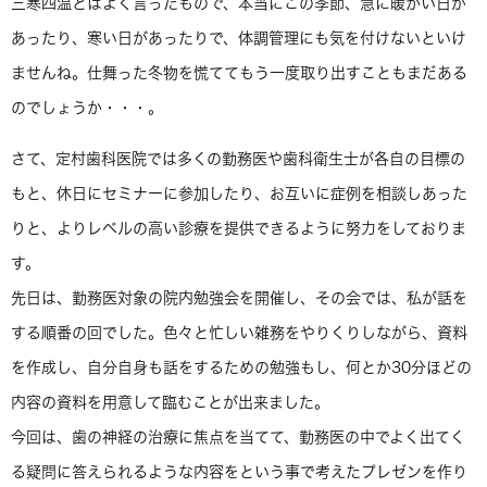
三寒四温とはよく言ったもので、本当にこの季節、急に暖かい日が
あったり、寒い日があったりで、体調管理にも気を付けないといけ
ませんね。仕舞った冬物を慌ててもう一度取り出すこともまだある
のでしょうか・・・。
さて、定村歯科医院では多くの勤務医や歯科衛生士が各自の目標の
もと、休日にセミナーに参加したり、お互いに症例を相談しあった
りと、よりレベルの高い診療を提供できるように努力をしておりま
す。
先日は、勤務医対象の院内勉強会を開催し、その会では、私が話を
する順番の回でした。色々と忙しい雑務をやりくりしながら、資料
を作成し、自分自身も話をするための勉強もし、何とか30分ほどの
内容の資料を用意して臨むことが出来ました。
今回は、歯の神経の治療に焦点を当てて、勤務医の中でよく出てく
る疑問に答えられるような内容をという事で考えたプレゼンを作り