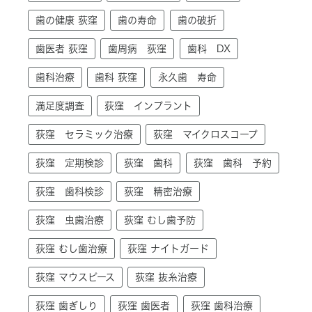
歯の健康 荻窪
歯の寿命
歯の破折
歯医者 荻窪
歯周病 荻窪
歯科 DX
歯科治療
歯科 荻窪
永久歯 寿命
満足度調査
荻窪 インプラント
荻窪 セラミック治療
荻窪 マイクロスコープ
荻窪 定期検診
荻窪 歯科
荻窪 歯科 予約
荻窪 歯科検診
荻窪 精密治療
荻窪 虫歯治療
荻窪 むし歯予防
荻窪 むし歯治療
荻窪 ナイトガード
荻窪 マウスピース
荻窪 抜糸治療
荻窪 歯ぎしり
荻窪 歯医者
荻窪 歯科治療