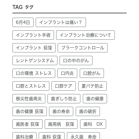
TAG
タグ
6月4日
インプラントは痛い？
インプラント手術
インプラント治療について
インプラント 荻窪
プラークコントロール
レントゲンシステム
口の中のがん
口の環境 ストレス
口内炎
口腔がん
口腔とストレス
口腔ケア
夏バテ防止
根尖性歯周炎
歯ぎしり防止
歯の健康
歯の健康 荻窪
歯の寿命
歯の破折
歯医者 荻窪
歯周病 荻窪
歯科 DX
歯科治療
歯科 荻窪
永久歯 寿命