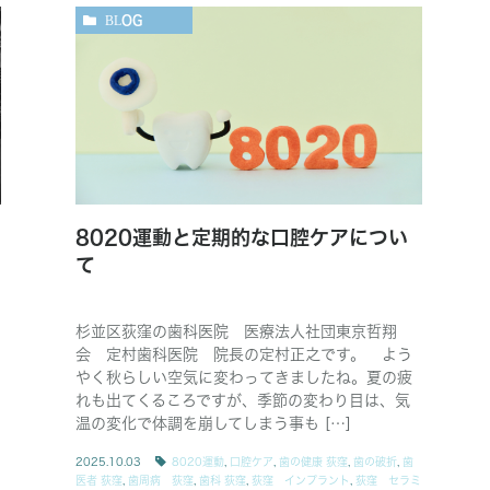
BLOG
8020運動と定期的な口腔ケアについ
て
杉並区荻窪の歯科医院 医療法人社団東京哲翔
会 定村歯科医院 院長の定村正之です。 よう
やく秋らしい空気に変わってきましたね。夏の疲
れも出てくるころですが、季節の変わり目は、気
温の変化で体調を崩してしまう事も […]
2025.10.03
8020運動
,
口腔ケア
,
歯の健康 荻窪
,
歯の破折
,
歯
医者 荻窪
,
歯周病 荻窪
,
歯科 荻窪
,
荻窪 インプラント
,
荻窪 セラミ