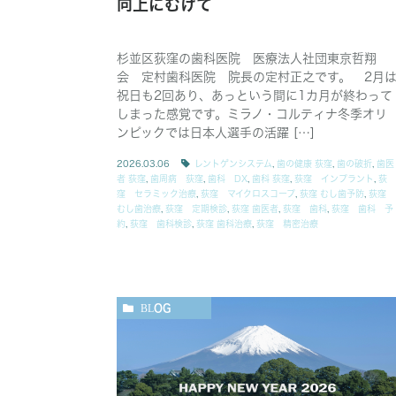
向上にむけて
杉並区荻窪の歯科医院 医療法人社団東京哲翔
会 定村歯科医院 院長の定村正之です。 2月
祝日も2回あり、あっという間に1カ月が終わって
しまった感覚です。ミラノ・コルティナ冬季オリ
ンピックでは日本人選手の活躍 […]
2026.03.06
レントゲンシステム
,
歯の健康 荻窪
,
歯の破折
,
歯医
者 荻窪
,
歯周病 荻窪
,
歯科 DX
,
歯科 荻窪
,
荻窪 インプラント
,
荻
窪 セラミック治療
,
荻窪 マイクロスコープ
,
荻窪 むし歯予防
,
荻窪
むし歯治療
,
荻窪 定期検診
,
荻窪 歯医者
,
荻窪 歯科
,
荻窪 歯科 予
約
,
荻窪 歯科検診
,
荻窪 歯科治療
,
荻窪 精密治療
BLOG