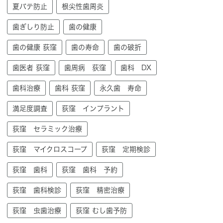
夏バテ防止
根尖性歯周炎
歯ぎしり防止
歯の健康
歯の健康 荻窪
歯の寿命
歯の破折
歯医者 荻窪
歯周病 荻窪
歯科 DX
歯科治療
歯科 荻窪
永久歯 寿命
満足度調査
荻窪 インプラント
荻窪 セラミック治療
荻窪 マイクロスコープ
荻窪 定期検診
荻窪 歯科
荻窪 歯科 予約
荻窪 歯科検診
荻窪 精密治療
荻窪 虫歯治療
荻窪 むし歯予防