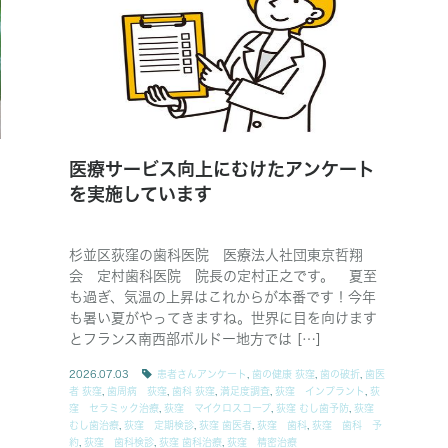
医療サービス向上にむけたアンケート
を実施しています
杉並区荻窪の歯科医院 医療法人社団東京哲翔
会 定村歯科医院 院長の定村正之です。 夏至
も過ぎ、気温の上昇はこれからが本番です！今年
も暑い夏がやってきますね。世界に目を向けます
とフランス南西部ボルドー地方では […]
2026.07.03
患者さんアンケート
,
歯の健康 荻窪
,
歯の破折
,
歯医
者 荻窪
,
歯周病 荻窪
,
歯科 荻窪
,
満足度調査
,
荻窪 インプラント
,
荻
窪 セラミック治療
,
荻窪 マイクロスコープ
,
荻窪 むし歯予防
,
荻窪
むし歯治療
,
荻窪 定期検診
,
荻窪 歯医者
,
荻窪 歯科
,
荻窪 歯科 予
約
,
荻窪 歯科検診
,
荻窪 歯科治療
,
荻窪 精密治療