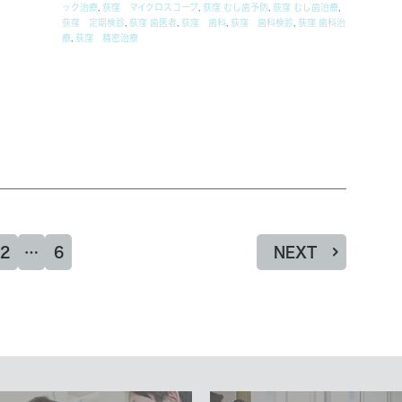
ック治療
,
荻窪 マイクロスコープ
,
荻窪 むし歯予防
,
荻窪 むし歯治療
,
荻窪 定期検診
,
荻窪 歯医者
,
荻窪 歯科
,
荻窪 歯科検診
,
荻窪 歯科治
療
,
荻窪 精密治療
2
…
6
NEXT