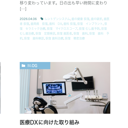
移り変わっています。日の出も早い時間に変わり
[…]
2026.04.06
レントゲンシステム
,
歯の健康 荻窪
,
歯の破折
,
歯医
者 荻窪
,
歯周病 荻窪
,
歯科 DX
,
歯科 荻窪
,
荻窪 インプラント
,
荻
窪 セラミック治療
,
荻窪 マイクロスコープ
,
荻窪 むし歯予防
,
荻窪
むし歯治療
,
荻窪 定期検診
,
荻窪 歯医者
,
荻窪 歯科
,
荻窪 歯科 予
約
,
荻窪 歯科検診
,
荻窪 歯科治療
,
荻窪 精密治療
BLOG
医療DXに向けた取り組み