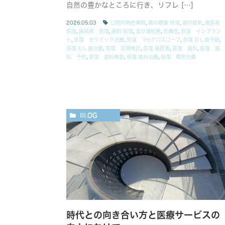
自然の豊かなところに行き、リフレ […]
2026.05.03
口腔灼熱症候群
,
歯の健康 荻窪
,
歯の破折
,
歯医者
荻窪
,
歯周病 荻窪
,
歯科 荻窪
,
舌の違和感
,
舌痛症
,
荻窪 インプラン
ト
,
荻窪 セラミック治療
,
荻窪 マイクロスコープ
,
荻窪 むし歯予防
,
荻窪 むし歯治療
,
荻窪 定期検診
,
荻窪 歯医者
,
荻窪 歯科
,
荻窪 歯
科 予約
,
荻窪 歯科検診
,
荻窪 歯科治療
,
荻窪 精密治療
BLOG
時代との向き合い方と医療サービスの