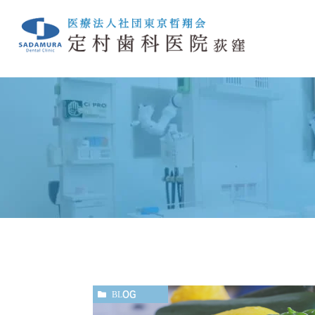
クリニック紹介TOP
一般歯科
院長ブログ
小児歯科
スタッフブ
定
診療の流れ
訪問歯科診療
院内紹介
BLOG