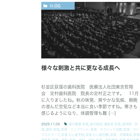
BLOG
様々な刺激と共に更なる成長へ
杉並区荻窪の歯科医院 医療法人社団東京哲翔
会 定村歯科医院 院長の定村正之です。 11月
に入りましたね。秋の味覚、爽やかな気候、朝晩
の澄んだ空気など本当に良い季節ですね。寒さも
感じるようになり、体調管理も難 […]
2025.11.05
歯の健康 荻窪
,
歯の破折
,
歯医者 荻窪
,
歯周病 荻
窪
,
歯科 荻窪
,
荻窪 インプラント
,
荻窪 セラミック治療
,
荻窪 マイ
クロスコープ
,
荻窪 むし歯予防
,
荻窪 むし歯治療
,
荻窪 定期検診
,
荻窪