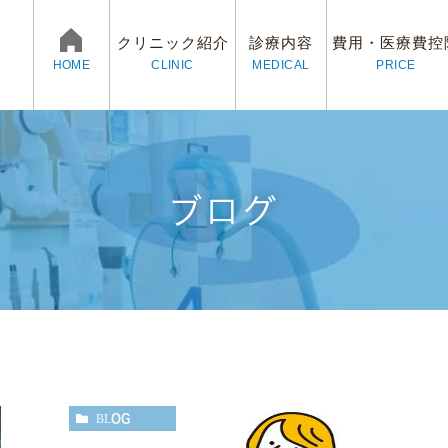
クリニック紹介
診療内容
費用・医療費控
CLINIC
MEDICAL
PRICE
HOME
ブログ
ログ
村歯科医院の3つの魅力
予防治療
審美治療
院長紹介
矯正歯科
スタッ
イン
求人情報
プライバシーポリシー
BLOG