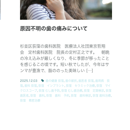
原因不明の歯の痛みについて
杉並区荻窪の歯科医院 医療法人社団東京哲翔
会 定村歯科医院 院長の定村正之です。 朝晩
の冷え込みが厳しくなり、冬に季節が移ったこと
を感じるこの頃です。短い秋でしたが、今年はサ
ンマが豊漁で、脂ののった美味しい […]
2025.12.03
歯の健康 荻窪
,
歯の破折
,
歯医者 荻窪
,
歯周病 荻
窪
,
歯科 荻窪
,
荻窪 インプラント
,
荻窪 セラミック治療
,
荻窪 マイ
クロスコープ
,
荻窪 むし歯予防
,
荻窪 むし歯治療
,
荻窪 定期検診
,
荻窪
歯医者
,
荻窪 歯科
,
荻窪 歯科 予約
,
荻窪 歯科検診
,
荻窪 歯科治療
,
荻窪 精密治療