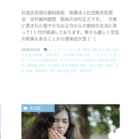
杉並区荻窪の歯科医院 医療法人社団東京哲翔
会 定村歯科医院 院長の定村正之です。 天候
に恵まれた穏やかなお正月からの普段の生活に戻
は
って1ヶ月が経過しております。寒さも厳しく空気
の乾燥もあることから感染症が流 […]
2026.02.03
レントゲンシステム
,
歯の健康 荻窪
,
歯の破折
,
歯医
者 荻窪
,
歯周病 荻窪
,
歯科 DX
,
歯科 荻窪
,
荻窪 インプラント
,
荻
窪 セラミック治療
,
荻窪 マイクロスコープ
,
荻窪 むし歯予防
,
荻窪
むし歯治療
,
荻窪 定期検診
,
荻窪 歯医者
,
荻窪 歯科
,
荻窪 歯科 予
約
,
荻窪 歯科検診
,
荻窪 歯科治療
,
荻窪 精密治療
BLOG