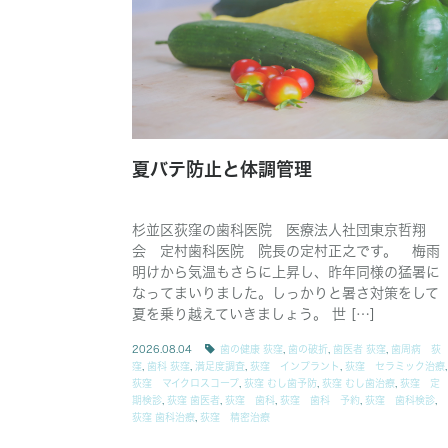
夏バテ防止と体調管理
杉並区荻窪の歯科医院 医療法人社団東京哲翔
会 定村歯科医院 院長の定村正之です。 梅雨
明けから気温もさらに上昇し、昨年同様の猛暑に
なってまいりました。しっかりと暑さ対策をして
夏を乗り越えていきましょう。 世 […]
2026.08.04
歯の健康 荻窪
,
歯の破折
,
歯医者 荻窪
,
歯周病 荻
窪
,
歯科 荻窪
,
満足度調査
,
荻窪 インプラント
,
荻窪 セラミック治療
,
荻窪 マイクロスコープ
,
荻窪 むし歯予防
,
荻窪 むし歯治療
,
荻窪 定
期検診
,
荻窪 歯医者
,
荻窪 歯科
,
荻窪 歯科 予約
,
荻窪 歯科検診
,
荻窪 歯科治療
,
荻窪 精密治療