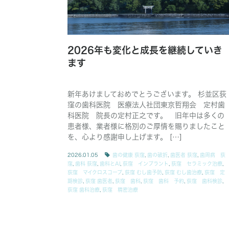
2026年も変化と成長を継続していき
ます
新年あけましておめでとうございます。 杉並区荻
窪の歯科医院 医療法人社団東京哲翔会 定村歯
科医院 院長の定村正之です。 旧年中は多くの
患者様、業者様に格別のご厚情を賜りましたこと
を、心より感謝申し上げます。 […]
2026.01.05
歯の健康 荻窪
,
歯の破折
,
歯医者 荻窪
,
歯周病 荻
窪
,
歯科 荻窪
,
歯科とAI
,
荻窪 インプラント
,
荻窪 セラミック治療
,
荻窪 マイクロスコープ
,
荻窪 むし歯予防
,
荻窪 むし歯治療
,
荻窪 定
期検診
,
荻窪 歯医者
,
荻窪 歯科
,
荻窪 歯科 予約
,
荻窪 歯科検診
,
荻窪 歯科治療
,
荻窪 精密治療