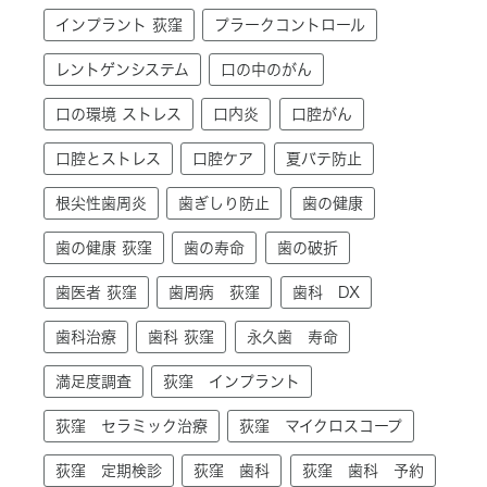
インプラント 荻窪
プラークコントロール
レントゲンシステム
口の中のがん
口の環境 ストレス
口内炎
口腔がん
口腔とストレス
口腔ケア
夏バテ防止
根尖性歯周炎
歯ぎしり防止
歯の健康
歯の健康 荻窪
歯の寿命
歯の破折
歯医者 荻窪
歯周病 荻窪
歯科 DX
歯科治療
歯科 荻窪
永久歯 寿命
満足度調査
荻窪 インプラント
荻窪 セラミック治療
荻窪 マイクロスコープ
荻窪 定期検診
荻窪 歯科
荻窪 歯科 予約