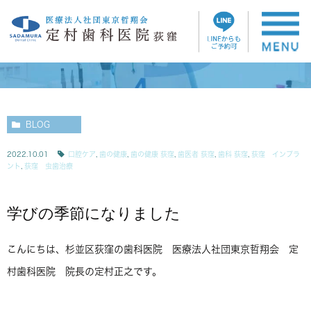
ブログ
BLOG
2022.10.01
口腔ケア
,
歯の健康
,
歯の健康 荻窪
,
歯医者 荻窪
,
歯科 荻窪
,
荻窪 インプラ
ント
,
荻窪 虫歯治療
学びの季節になりました
こんにちは、杉並区荻窪の歯科医院 医療法人社団東京哲翔会 定
村歯科医院 院長の定村正之です。