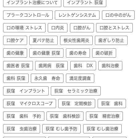
インプラント治療について
インプラント 荻窪
プラークコントロール
レントゲンシステム
口の中のがん
口の環境 ストレス
口内炎
口腔がん
口腔とストレス
口腔ケア
夏バテ防止
根尖性歯周炎
歯ぎしり防止
歯の健康
歯の健康 荻窪
歯の寿命
歯の破折
歯医者 荻窪
歯周病 荻窪
歯科 DX
歯科治療
歯科 荻窪
永久歯 寿命
満足度調査
荻窪 インプラント
荻窪 セラミック治療
荻窪 マイクロスコープ
荻窪 定期検診
荻窪 歯科
荻窪 歯科 予約
荻窪 歯科検診
荻窪 精密治療
荻窪 虫歯治療
荻窪 むし歯予防
荻窪 むし歯治療