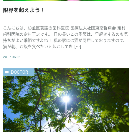
限界を超えよう！
こんにちは、杉並区荻窪の歯科医院 医療法人社団東京哲翔会 定村
歯科医院の定村正之です。 日の長いこの季節は、早起きするのも気
持ちがよい季節ですよね！ 私の家には猫が同居しておりますので、
猫が朝、ご飯を食べたいと起こしてき […]
2017.06.26
DOCTOR