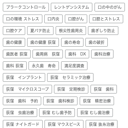
プラークコントロール
レントゲンシステム
口の中のがん
口の環境 ストレス
口内炎
口腔がん
口腔とストレス
口腔ケア
夏バテ防止
根尖性歯周炎
歯ぎしり防止
歯の健康
歯の健康 荻窪
歯の寿命
歯の破折
歯医者 荻窪
歯周病 荻窪
歯科 DX
歯科治療
歯科 荻窪
永久歯 寿命
満足度調査
荻窪 インプラント
荻窪 セラミック治療
荻窪 マイクロスコープ
荻窪 定期検診
荻窪 歯科
荻窪 歯科 予約
荻窪 歯科検診
荻窪 精密治療
荻窪 虫歯治療
荻窪 むし歯予防
荻窪 むし歯治療
荻窪 ナイトガード
荻窪 マウスピース
荻窪 抜糸治療