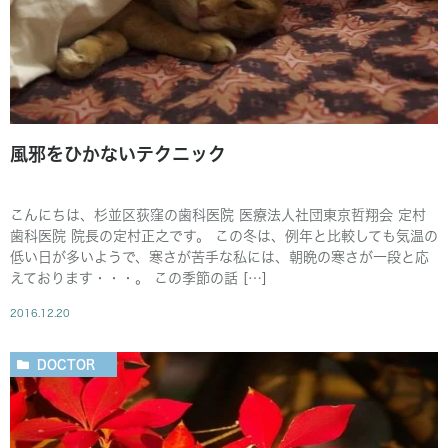
風邪をひかないテクニック
こんにちは、杉並区荻窪の歯科医院 医療法人社団東京哲翔会 定村
歯科医院 院長の定村正之です。 この冬は、例年と比較しても気温の
低い日が多いようで、寒さが苦手な私には、朝晩の寒さが一段と応
えております・・・。 この季節の話 […]
2016.12.20
DOCTOR