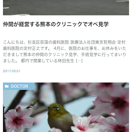
仲間が経営する熊本のクリニックでオペ見学
こんにちは、杉並区荻窪の歯科医院 医療法人社団東京哲翔会 定村
歯科医院の定村正之です。 4月に、医院のお仕事を、お休みをいた
だきまして熊本の仲間のクリニック見学、手術見学に行ってまいり
ました。 都内で開業している林田先生 […]
2017.05.01
DOCTOR