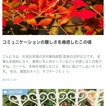
コミュニケーションの難しさを痛感したこの頃
こんにちは、杉並区荻窪の定村歯科医院 院長の定村正之です。 紅
葉も本格的になり、着実に冬に向かっていることを感じるこの頃で
すね。コートも、冬物を用意しないと、寒さに負けてしまいそうで
す。 先日、医院のチーフ、サブチーフと […]
2016.11.27
DOCTOR